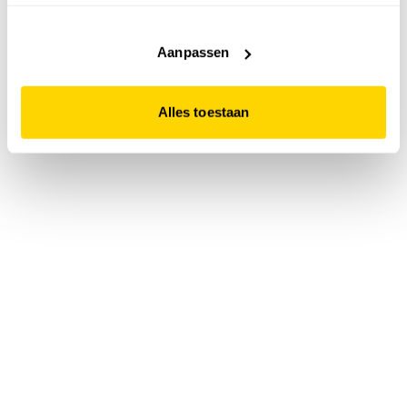
accepteert. Dit doe je door op "Alles toestaan" te klikken.
Liever geen cookies? Hou er dan rekening mee dat de
website niet optimaal functioneert.
Aanpassen
Alles toestaan