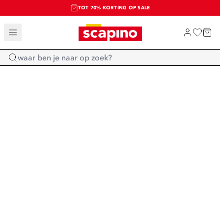
TOT 70% KORTING OP SALE
SALE: LAATSTE KANS!
SHOP NIEUW
Home