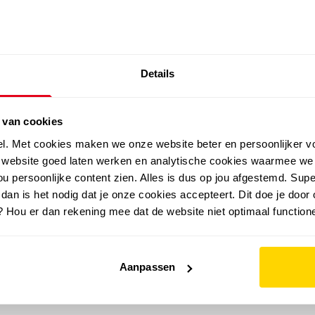
SALE: LAATSTE KANS!
Details
outdoor
zomer
merken
folder
sale
 van cookies
el. Met cookies maken we onze website beter en persoonlijker v
e website goed laten werken en analytische cookies waarmee we
u persoonlijke content zien. Alles is dus op jou afgestemd. Supe
 dan is het nodig dat je onze cookies accepteert. Dit doe je door 
? Hou er dan rekening mee dat de website niet optimaal functione
Aanpassen