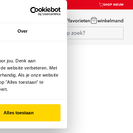
SHOP NIEUW
mijn account
favorieten
winkelmand
Over
oor jou. Denk aan
 de website verbeteren. Met
rhandig. Als je onze website
op "Alles toestaan" te
ert.
Alles toestaan