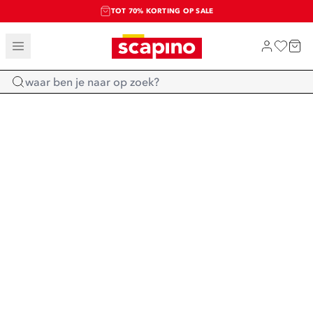
TOT 70% KORTING OP SALE
SALE: LAATSTE KANS!
SHOP NIEUW
Home