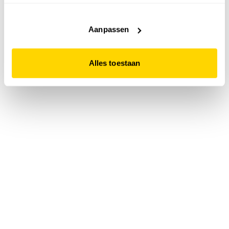
accepteert. Dit doe je door op "Alles toestaan" te klikken.
Liever geen cookies? Hou er dan rekening mee dat de
website niet optimaal functioneert.
Aanpassen
Alles toestaan