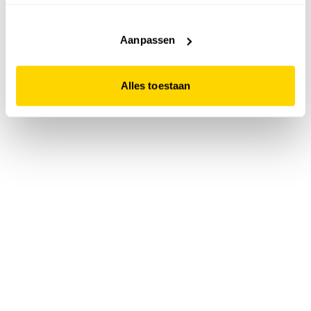
accepteert. Dit doe je door op "Alles toestaan" te klikken.
Liever geen cookies? Hou er dan rekening mee dat de
website niet optimaal functioneert.
Aanpassen
Alles toestaan