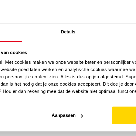
SALE: LAATSTE KANS!
Details
outdoor
zomer
merken
folder
sale
 van cookies
el. Met cookies maken we onze website beter en persoonlijker v
e website goed laten werken en analytische cookies waarmee we
u persoonlijke content zien. Alles is dus op jou afgestemd. Supe
 dan is het nodig dat je onze cookies accepteert. Dit doe je door 
? Hou er dan rekening mee dat de website niet optimaal functione
Aanpassen