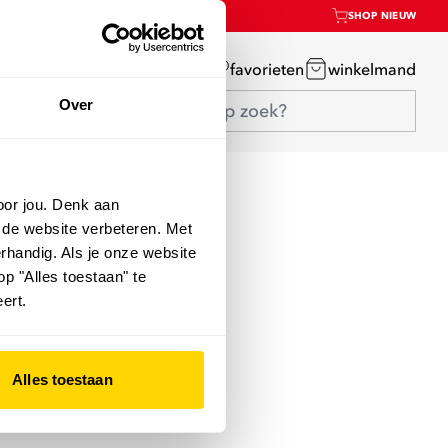
SHOP NIEUW
mijn account
favorieten
winkelmand
Over
oor jou. Denk aan
 de website verbeteren. Met
rhandig. Als je onze website
op "Alles toestaan" te
ert.
Alles toestaan