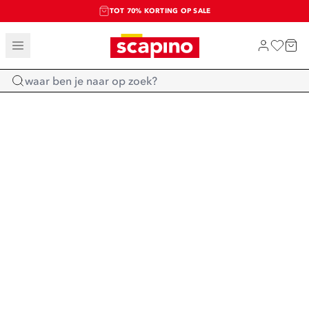
TOT 70% KORTING OP SALE
SALE: LAATSTE KANS!
SHOP NIEUW
Home