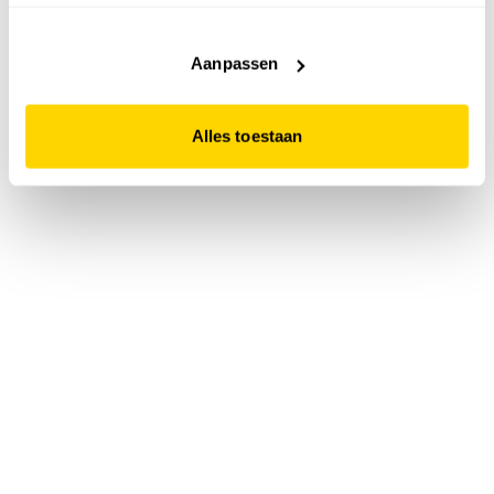
accepteert. Dit doe je door op "Alles toestaan" te klikken.
Liever geen cookies? Hou er dan rekening mee dat de
website niet optimaal functioneert.
Aanpassen
Alles toestaan