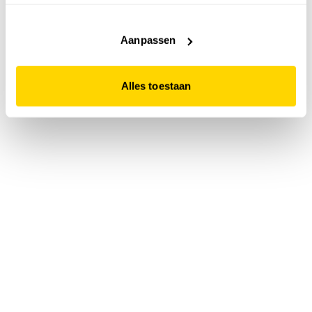
accepteert. Dit doe je door op "Alles toestaan" te klikken.
Liever geen cookies? Hou er dan rekening mee dat de
website niet optimaal functioneert.
Aanpassen
Alles toestaan