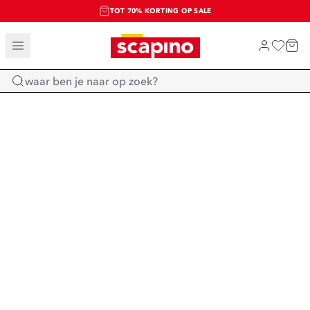
TOT 70% KORTING OP SALE
SALE: LAATSTE KANS!
SHOP NIEUW
Home