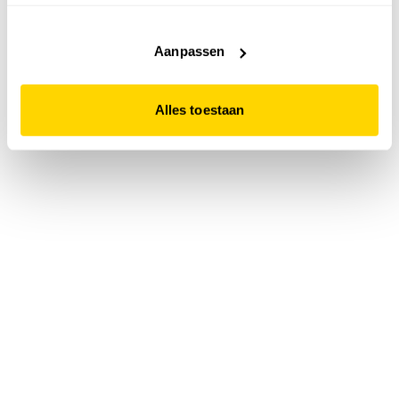
accepteert. Dit doe je door op "Alles toestaan" te klikken.
Liever geen cookies? Hou er dan rekening mee dat de
website niet optimaal functioneert.
Aanpassen
Alles toestaan