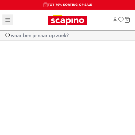
TOT 70% KORTING OP SALE
SALE: LAATSTE KANS!
SHOP NIEUW
Home