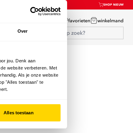
SHOP NIEUW
mijn account
favorieten
winkelmand
Over
oor jou. Denk aan
 de website verbeteren. Met
rhandig. Als je onze website
op "Alles toestaan" te
ert.
Alles toestaan