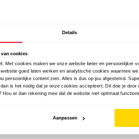
SALE: LAATSTE KANS!
Details
outdoor
zomer
merken
folder
sale
 van cookies
el. Met cookies maken we onze website beter en persoonlijker v
e website goed laten werken en analytische cookies waarmee we
u persoonlijke content zien. Alles is dus op jou afgestemd. Supe
 dan is het nodig dat je onze cookies accepteert. Dit doe je door 
? Hou er dan rekening mee dat de website niet optimaal functione
Aanpassen