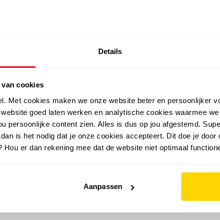
SALE: LAATSTE KANS!
Details
outdoor
zomer
merken
folder
sale
 van cookies
el. Met cookies maken we onze website beter en persoonlijker v
e website goed laten werken en analytische cookies waarmee we
u persoonlijke content zien. Alles is dus op jou afgestemd. Supe
 dan is het nodig dat je onze cookies accepteert. Dit doe je door 
? Hou er dan rekening mee dat de website niet optimaal functione
Aanpassen