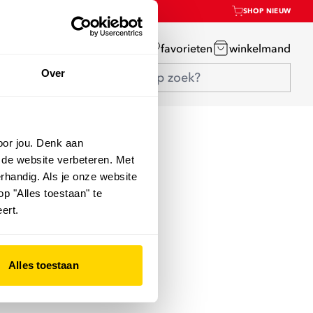
SHOP NIEUW
mijn account
favorieten
winkelmand
Over
oor jou. Denk aan
 de website verbeteren. Met
rhandig. Als je onze website
op "Alles toestaan" te
ert.
Alles toestaan