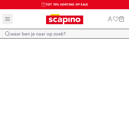
TOT 70% KORTING OP SALE
SALE: LAATSTE KANS!
SHOP NIEUW
Home