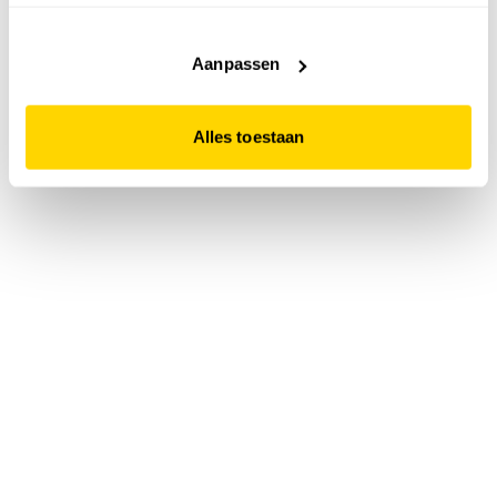
accepteert. Dit doe je door op "Alles toestaan" te klikken.
Liever geen cookies? Hou er dan rekening mee dat de
website niet optimaal functioneert.
Aanpassen
Alles toestaan