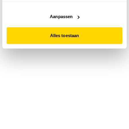
accepteert. Dit doe je door op "Alles toestaan" te klikken.
Liever geen cookies? Hou er dan rekening mee dat de
website niet optimaal functioneert.
Aanpassen
Alles toestaan