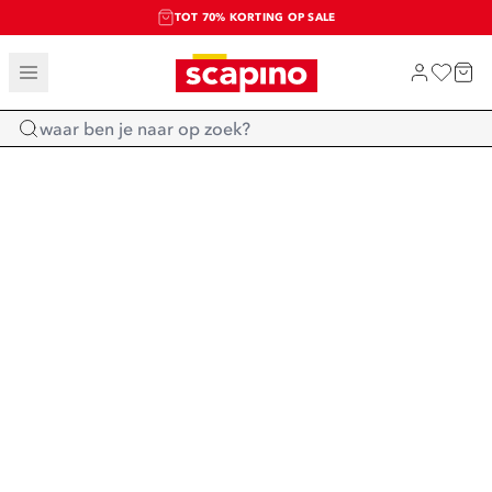
TOT 70% KORTING OP SALE
SALE: LAATSTE KANS!
SHOP NIEUW
Home