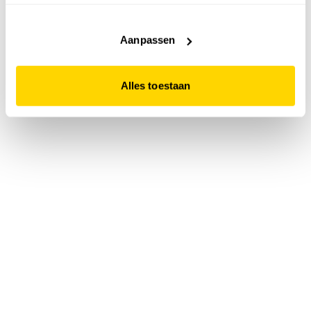
accepteert. Dit doe je door op "Alles toestaan" te klikken.
Liever geen cookies? Hou er dan rekening mee dat de
website niet optimaal functioneert.
Aanpassen
Alles toestaan