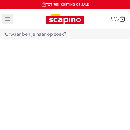
TOT 70% KORTING OP SALE
SALE: LAATSTE KANS!
SHOP NIEUW
Home