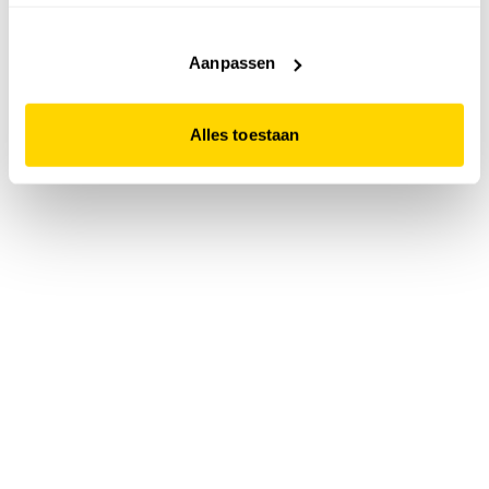
accepteert. Dit doe je door op "Alles toestaan" te klikken.
Liever geen cookies? Hou er dan rekening mee dat de
website niet optimaal functioneert.
Aanpassen
Alles toestaan