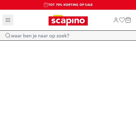
TOT 70% KORTING OP SALE
SALE: LAATSTE KANS!
SHOP NIEUW
Home