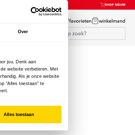
SHOP NIEUW
mijn account
favorieten
winkelmand
Over
oor jou. Denk aan
 de website verbeteren. Met
rhandig. Als je onze website
op "Alles toestaan" te
ert.
Alles toestaan