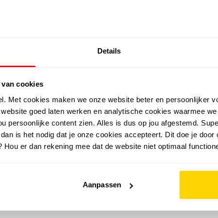
SALE: LAATSTE KANS!
Details
outdoor
zomer
merken
folder
sale
 van cookies
el. Met cookies maken we onze website beter en persoonlijker v
e website goed laten werken en analytische cookies waarmee we
u persoonlijke content zien. Alles is dus op jou afgestemd. Supe
 dan is het nodig dat je onze cookies accepteert. Dit doe je door 
? Hou er dan rekening mee dat de website niet optimaal functione
Aanpassen