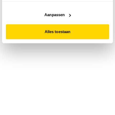
accepteert. Dit doe je door op "Alles toestaan" te klikken.
Liever geen cookies? Hou er dan rekening mee dat de
website niet optimaal functioneert.
Aanpassen
Alles toestaan