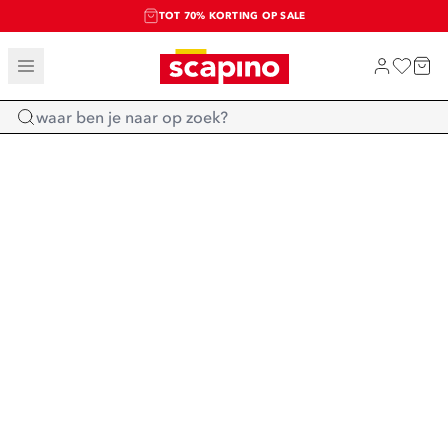
TOT 70% KORTING OP SALE
SALE: LAATSTE KANS!
SHOP NIEUW
Home