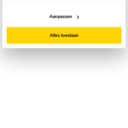
accepteert. Dit doe je door op "Alles toestaan" te klikken.
Liever geen cookies? Hou er dan rekening mee dat de
website niet optimaal functioneert.
Aanpassen
Alles toestaan