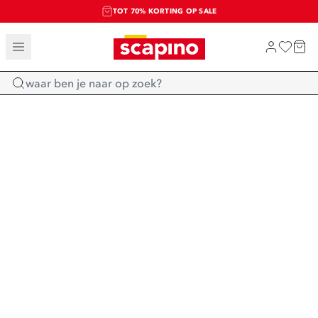
TOT 70% KORTING OP SALE
SALE: LAATSTE KANS!
SHOP NIEUW
Home