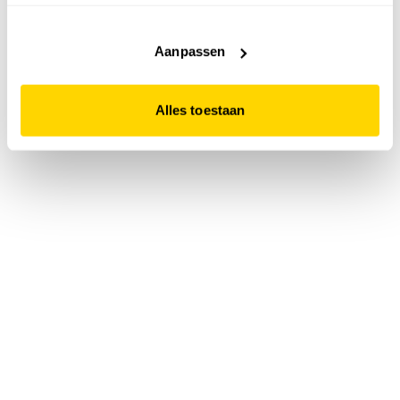
accepteert. Dit doe je door op "Alles toestaan" te klikken.
Liever geen cookies? Hou er dan rekening mee dat de
website niet optimaal functioneert.
Aanpassen
Alles toestaan