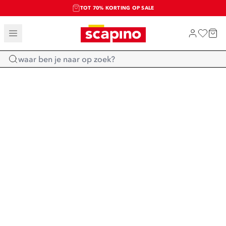
TOT 70% KORTING OP SALE
SALE: LAATSTE KANS!
SHOP NIEUW
Home