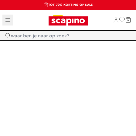
TOT 70% KORTING OP SALE
SALE: LAATSTE KANS!
SHOP NIEUW
Home