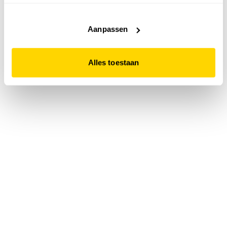
accepteert. Dit doe je door op "Alles toestaan" te klikken.
Liever geen cookies? Hou er dan rekening mee dat de
website niet optimaal functioneert.
Aanpassen
Alles toestaan