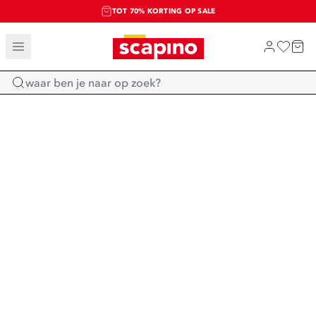
TOT 70% KORTING OP SALE
SALE: LAATSTE KANS!
SHOP NIEUW
Home