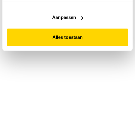
accepteert. Dit doe je door op "Alles toestaan" te klikken.
Liever geen cookies? Hou er dan rekening mee dat de
website niet optimaal functioneert.
Aanpassen
Alles toestaan