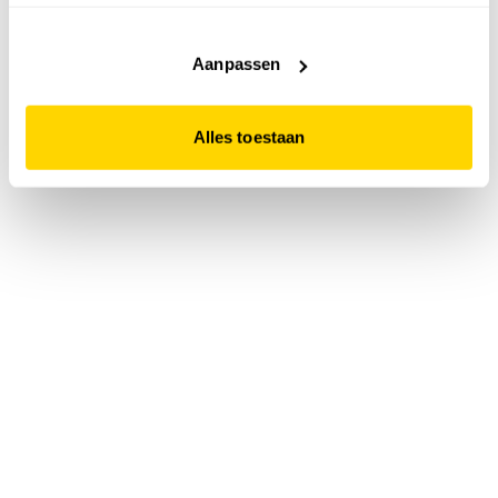
accepteert. Dit doe je door op "Alles toestaan" te klikken.
Liever geen cookies? Hou er dan rekening mee dat de
website niet optimaal functioneert.
Aanpassen
Alles toestaan