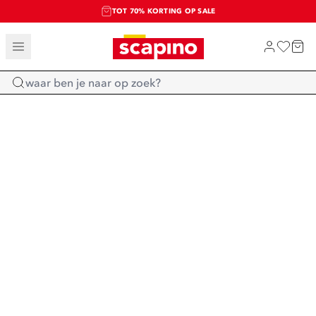
TOT 70% KORTING OP SALE
SALE: LAATSTE KANS!
SHOP NIEUW
Home