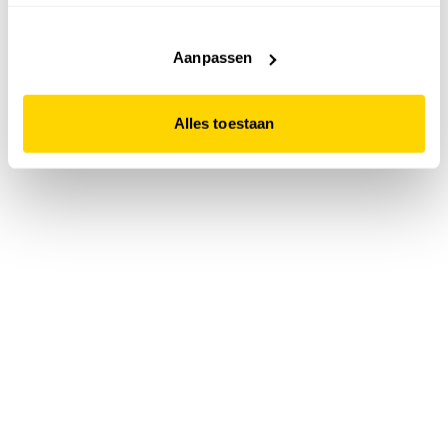
accepteert. Dit doe je door op "Alles toestaan" te klikken.
Liever geen cookies? Hou er dan rekening mee dat de
website niet optimaal functioneert.
Aanpassen
Alles toestaan