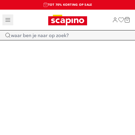
TOT 70% KORTING OP SALE
SALE: LAATSTE KANS!
SHOP NIEUW
Home