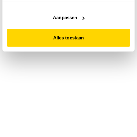
accepteert. Dit doe je door op "Alles toestaan" te klikken.
Liever geen cookies? Hou er dan rekening mee dat de
website niet optimaal functioneert.
Aanpassen
Alles toestaan