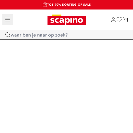
TOT 70% KORTING OP SALE
SALE: LAATSTE KANS!
SHOP NIEUW
Home