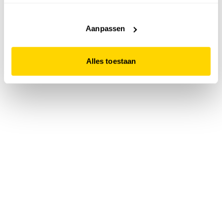
accepteert. Dit doe je door op "Alles toestaan" te klikken.
Liever geen cookies? Hou er dan rekening mee dat de
website niet optimaal functioneert.
Aanpassen
Alles toestaan