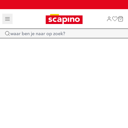
TOT 70% KORTING OP SALE
SALE: LAATSTE KANS!
SHOP NIEUW
Home