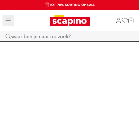
TOT 70% KORTING OP SALE
SALE: LAATSTE KANS!
SHOP NIEUW
Home