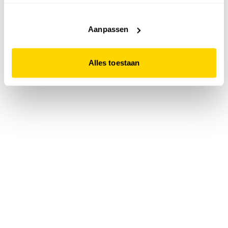
accepteert. Dit doe je door op "Alles toestaan" te klikken.
Liever geen cookies? Hou er dan rekening mee dat de
website niet optimaal functioneert.
Aanpassen
Alles toestaan