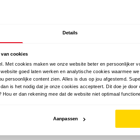
SALE: LAATSTE KANS!
Details
outdoor
zomer
merken
folder
sale
 van cookies
el. Met cookies maken we onze website beter en persoonlijker v
e website goed laten werken en analytische cookies waarmee we
u persoonlijke content zien. Alles is dus op jou afgestemd. Supe
 dan is het nodig dat je onze cookies accepteert. Dit doe je door 
? Hou er dan rekening mee dat de website niet optimaal functione
Aanpassen