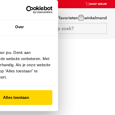
SHOP NIEUW
mijn account
favorieten
winkelmand
Over
oor jou. Denk aan
 de website verbeteren. Met
rhandig. Als je onze website
op "Alles toestaan" te
ert.
Alles toestaan