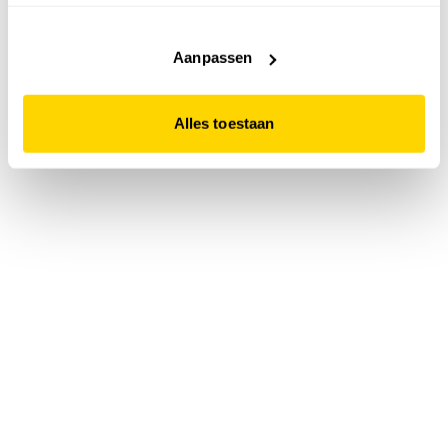
accepteert. Dit doe je door op "Alles toestaan" te klikken.
Liever geen cookies? Hou er dan rekening mee dat de
website niet optimaal functioneert.
Aanpassen
Alles toestaan