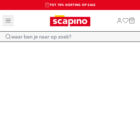
TOT 70% KORTING OP SALE
SALE: LAATSTE KANS!
SHOP NIEUW
Home