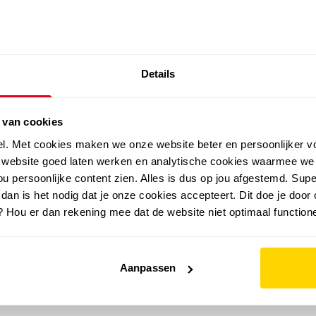
SALE: LAATSTE KANS!
Details
outdoor
zomer
merken
folder
sale
 van cookies
el. Met cookies maken we onze website beter en persoonlijker v
e website goed laten werken en analytische cookies waarmee we
u persoonlijke content zien. Alles is dus op jou afgestemd. Supe
 dan is het nodig dat je onze cookies accepteert. Dit doe je door 
? Hou er dan rekening mee dat de website niet optimaal functione
Aanpassen