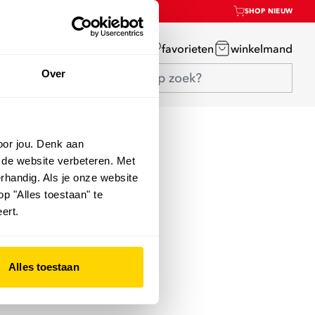
SHOP NIEUW
mijn account
favorieten
winkelmand
Over
oor jou. Denk aan
 de website verbeteren. Met
rhandig. Als je onze website
op "Alles toestaan" te
ert.
Alles toestaan