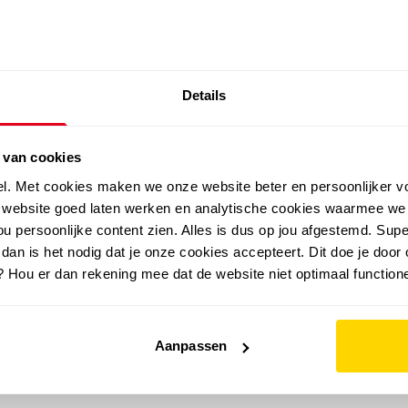
SALE: LAATSTE KANS!
Details
outdoor
zomer
merken
folder
sale
 van cookies
el. Met cookies maken we onze website beter en persoonlijker v
e website goed laten werken en analytische cookies waarmee we
u persoonlijke content zien. Alles is dus op jou afgestemd. Supe
 dan is het nodig dat je onze cookies accepteert. Dit doe je door 
? Hou er dan rekening mee dat de website niet optimaal functione
Aanpassen