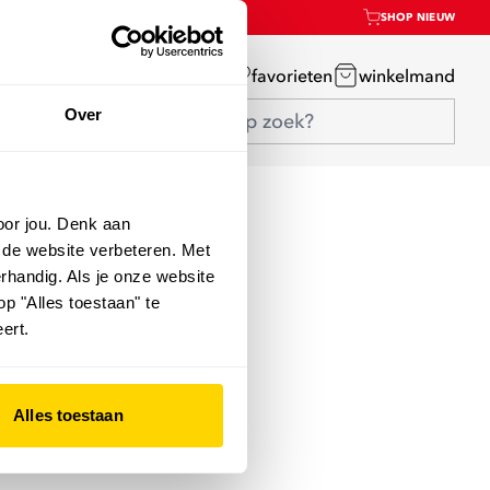
SHOP NIEUW
mijn account
favorieten
winkelmand
Over
oor jou. Denk aan
 de website verbeteren. Met
rhandig. Als je onze website
op "Alles toestaan" te
ert.
Alles toestaan