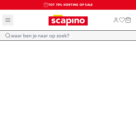
TOT 70% KORTING OP SALE
SALE: LAATSTE KANS!
SHOP NIEUW
Home