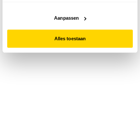
accepteert. Dit doe je door op "Alles toestaan" te klikken.
Liever geen cookies? Hou er dan rekening mee dat de
website niet optimaal functioneert.
Aanpassen
Alles toestaan