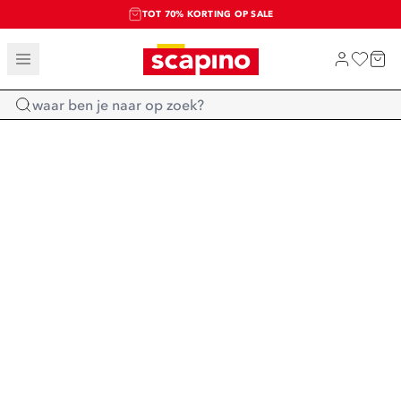
TOT 70% KORTING OP SALE
SALE: LAATSTE KANS!
SHOP NIEUW
Home