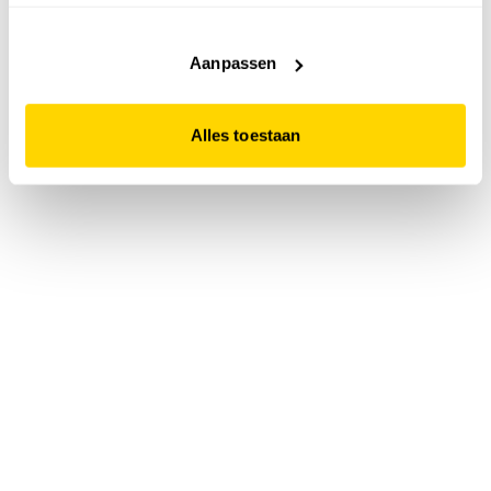
accepteert. Dit doe je door op "Alles toestaan" te klikken.
Liever geen cookies? Hou er dan rekening mee dat de
website niet optimaal functioneert.
Aanpassen
Alles toestaan