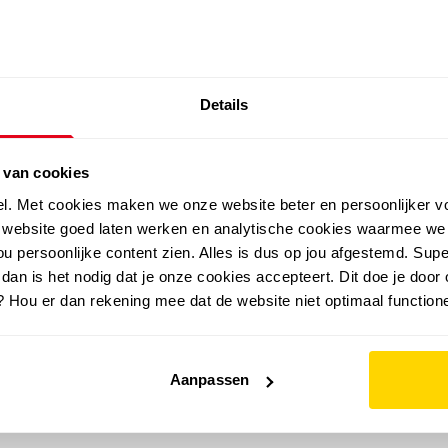
SALE: LAATSTE KANS!
Details
outdoor
zomer
merken
folder
sale
 van cookies
el. Met cookies maken we onze website beter en persoonlijker v
e website goed laten werken en analytische cookies waarmee we
u persoonlijke content zien. Alles is dus op jou afgestemd. Supe
 dan is het nodig dat je onze cookies accepteert. Dit doe je door 
? Hou er dan rekening mee dat de website niet optimaal functione
Aanpassen