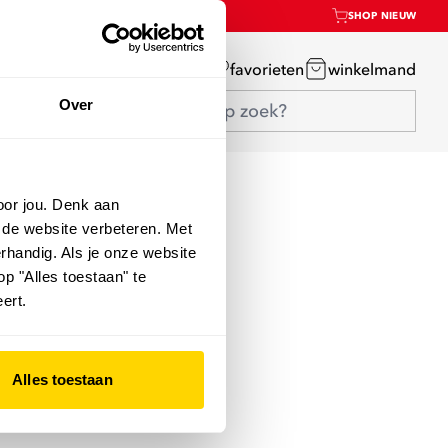
SHOP NIEUW
mijn account
favorieten
winkelmand
Over
oor jou. Denk aan
 de website verbeteren. Met
rhandig. Als je onze website
op "Alles toestaan" te
ert.
Alles toestaan