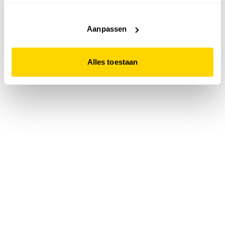
accepteert. Dit doe je door op "Alles toestaan" te klikken.
Liever geen cookies? Hou er dan rekening mee dat de
website niet optimaal functioneert.
Aanpassen
Alles toestaan