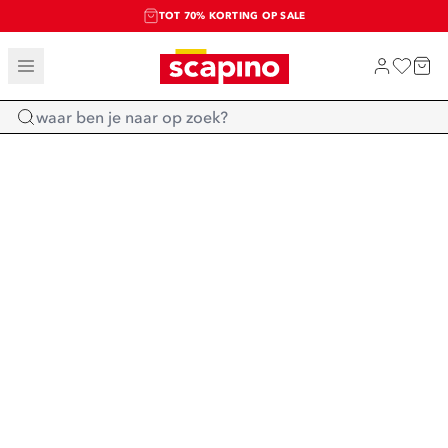
TOT 70% KORTING OP SALE
SALE: LAATSTE KANS!
SHOP NIEUW
Home