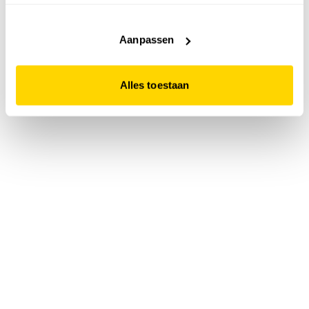
accepteert. Dit doe je door op "Alles toestaan" te klikken.
Liever geen cookies? Hou er dan rekening mee dat de
website niet optimaal functioneert.
Aanpassen
Alles toestaan