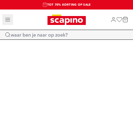
TOT 70% KORTING OP SALE
SALE: LAATSTE KANS!
SHOP NIEUW
Home