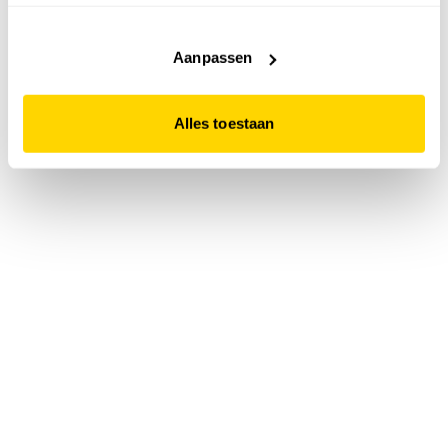
accepteert. Dit doe je door op "Alles toestaan" te klikken.
Liever geen cookies? Hou er dan rekening mee dat de
website niet optimaal functioneert.
Aanpassen
Alles toestaan