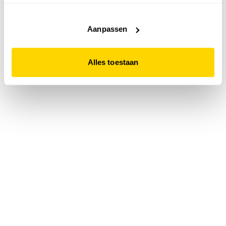
accepteert. Dit doe je door op "Alles toestaan" te klikken.
Liever geen cookies? Hou er dan rekening mee dat de
website niet optimaal functioneert.
Aanpassen
Alles toestaan