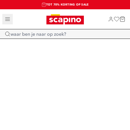
TOT 70% KORTING OP SALE
SALE: LAATSTE KANS!
SHOP NIEUW
Home