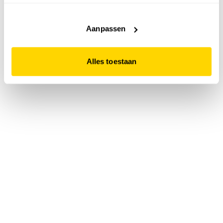
accepteert. Dit doe je door op "Alles toestaan" te klikken.
Liever geen cookies? Hou er dan rekening mee dat de
website niet optimaal functioneert.
Aanpassen
Alles toestaan