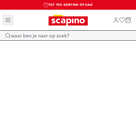
TOT 70% KORTING OP SALE
SALE: LAATSTE KANS!
SHOP NIEUW
Home