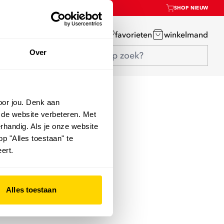
SHOP NIEUW
mijn account
favorieten
winkelmand
Over
oor jou. Denk aan
 de website verbeteren. Met
rhandig. Als je onze website
op "Alles toestaan" te
ert.
Alles toestaan