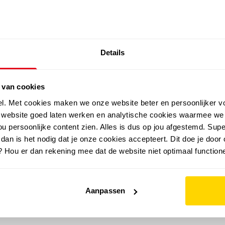
SALE: LAATSTE KANS!
Details
outdoor
zomer
merken
folder
sale
 van cookies
el. Met cookies maken we onze website beter en persoonlijker v
e website goed laten werken en analytische cookies waarmee we
u persoonlijke content zien. Alles is dus op jou afgestemd. Supe
 dan is het nodig dat je onze cookies accepteert. Dit doe je door 
? Hou er dan rekening mee dat de website niet optimaal functione
Aanpassen