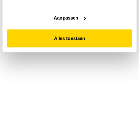
accepteert. Dit doe je door op "Alles toestaan" te klikken.
Liever geen cookies? Hou er dan rekening mee dat de
website niet optimaal functioneert.
Aanpassen
Alles toestaan