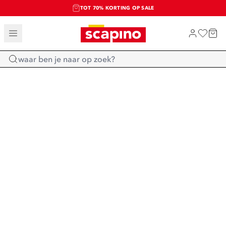
TOT 70% KORTING OP SALE
SALE: LAATSTE KANS!
SHOP NIEUW
Home