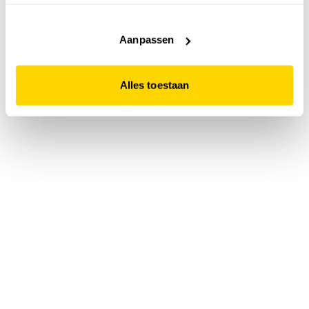
accepteert. Dit doe je door op "Alles toestaan" te klikken.
Liever geen cookies? Hou er dan rekening mee dat de
website niet optimaal functioneert.
Aanpassen
Alles toestaan