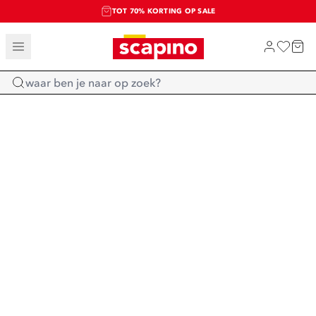
TOT 70% KORTING OP SALE
SALE: LAATSTE KANS!
SHOP NIEUW
Home