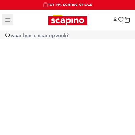
TOT 70% KORTING OP SALE
SALE: LAATSTE KANS!
SHOP NIEUW
Home