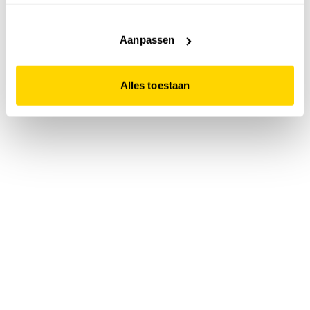
accepteert. Dit doe je door op "Alles toestaan" te klikken.
Liever geen cookies? Hou er dan rekening mee dat de
website niet optimaal functioneert.
Aanpassen
Alles toestaan