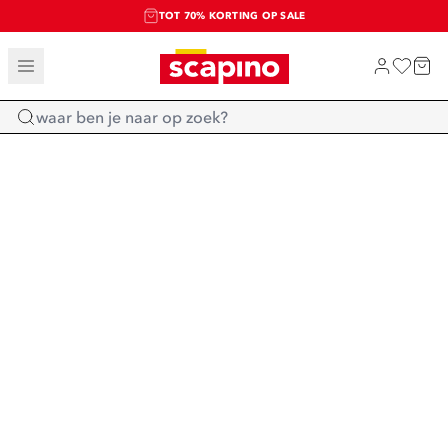
TOT 70% KORTING OP SALE
SALE: LAATSTE KANS!
SHOP NIEUW
Home