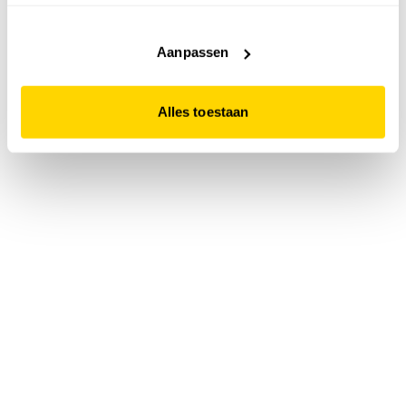
accepteert. Dit doe je door op "Alles toestaan" te klikken.
Liever geen cookies? Hou er dan rekening mee dat de
website niet optimaal functioneert.
Aanpassen
Alles toestaan