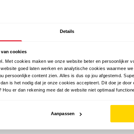
SALE: LAATSTE KANS!
Details
outdoor
zomer
merken
folder
sale
 van cookies
el. Met cookies maken we onze website beter en persoonlijker v
e website goed laten werken en analytische cookies waarmee we
u persoonlijke content zien. Alles is dus op jou afgestemd. Supe
 dan is het nodig dat je onze cookies accepteert. Dit doe je door 
? Hou er dan rekening mee dat de website niet optimaal functione
Aanpassen