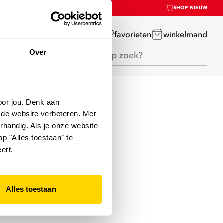
SHOP NIEUW
mijn account
favorieten
winkelmand
Over
oor jou. Denk aan
 de website verbeteren. Met
rhandig. Als je onze website
op "Alles toestaan" te
ert.
Alles toestaan