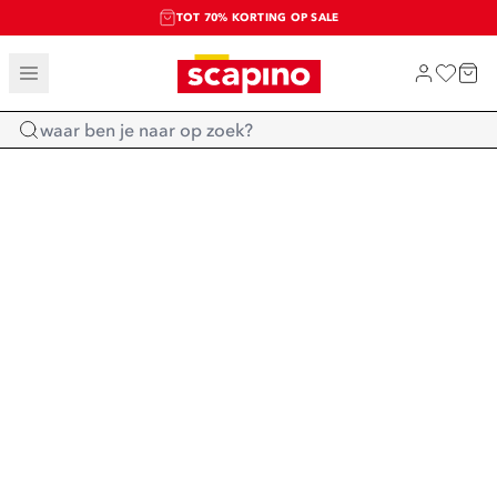
TOT 70% KORTING OP SALE
SALE: LAATSTE KANS!
SHOP NIEUW
Home