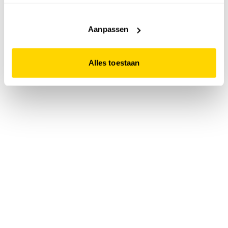
accepteert. Dit doe je door op "Alles toestaan" te klikken.
Liever geen cookies? Hou er dan rekening mee dat de
website niet optimaal functioneert.
Aanpassen
Alles toestaan