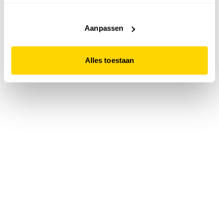
accepteert. Dit doe je door op "Alles toestaan" te klikken.
Liever geen cookies? Hou er dan rekening mee dat de
website niet optimaal functioneert.
Aanpassen
Alles toestaan