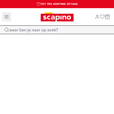
TOT 70% KORTING OP SALE
SALE: LAATSTE KANS!
SHOP NIEUW
Home