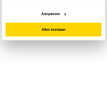
accepteert. Dit doe je door op "Alles toestaan" te klikken.
Liever geen cookies? Hou er dan rekening mee dat de
website niet optimaal functioneert.
Aanpassen
Alles toestaan