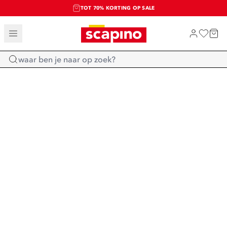
TOT 70% KORTING OP SALE
SALE: LAATSTE KANS!
SHOP NIEUW
Home