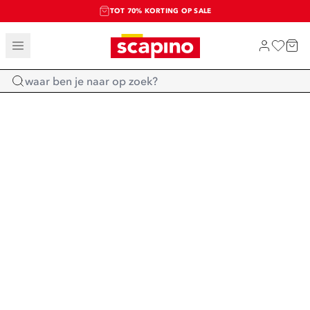
TOT 70% KORTING OP SALE
SALE: LAATSTE KANS!
SHOP NIEUW
Home