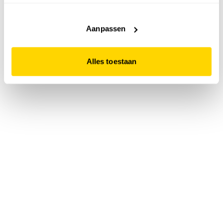
accepteert. Dit doe je door op "Alles toestaan" te klikken.
Liever geen cookies? Hou er dan rekening mee dat de
website niet optimaal functioneert.
Aanpassen
Alles toestaan