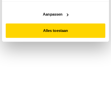
accepteert. Dit doe je door op "Alles toestaan" te klikken.
Liever geen cookies? Hou er dan rekening mee dat de
website niet optimaal functioneert.
Aanpassen
Alles toestaan