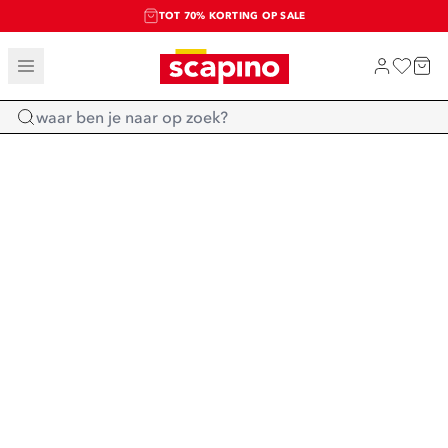
TOT 70% KORTING OP SALE
SALE: LAATSTE KANS!
SHOP NIEUW
Home