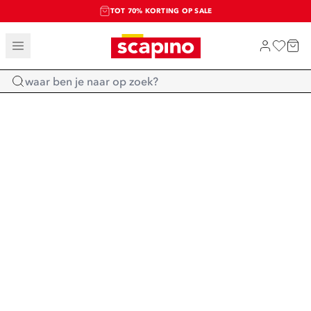
TOT 70% KORTING OP SALE
SALE: LAATSTE KANS!
SHOP NIEUW
Home