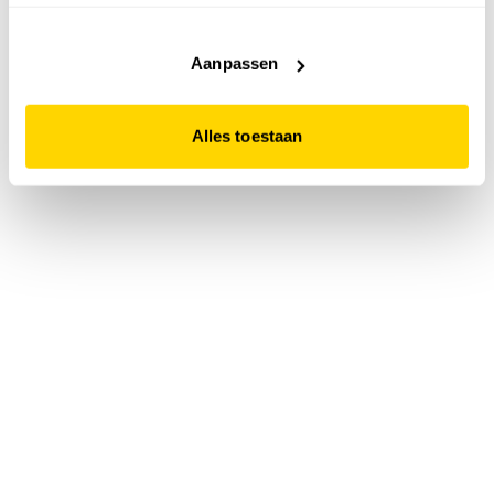
accepteert. Dit doe je door op "Alles toestaan" te klikken.
Liever geen cookies? Hou er dan rekening mee dat de
website niet optimaal functioneert.
Aanpassen
Alles toestaan