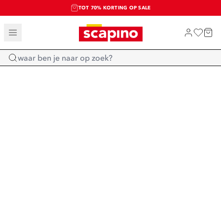
TOT 70% KORTING OP SALE
SALE: LAATSTE KANS!
SHOP NIEUW
Home