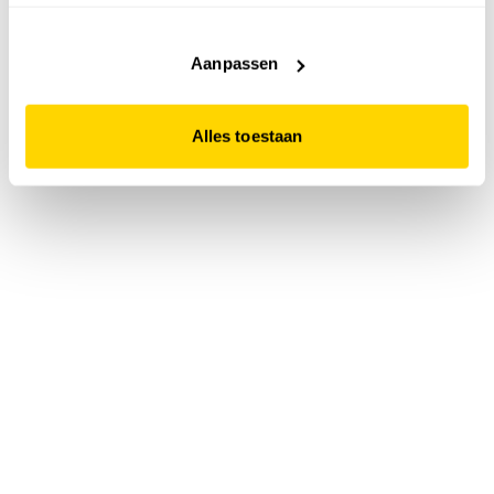
accepteert. Dit doe je door op "Alles toestaan" te klikken.
Liever geen cookies? Hou er dan rekening mee dat de
website niet optimaal functioneert.
Aanpassen
Alles toestaan